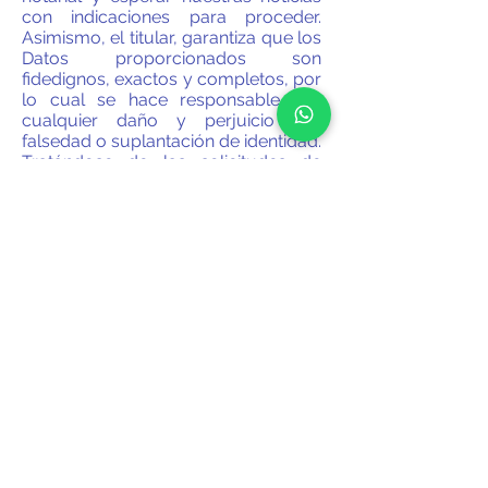
con indicaciones para proceder.
Asimismo, el titular, garantiza que los
Datos proporcionados son
fidedignos, exactos y completos, por
lo cual se hace responsable por
cualquier daño y perjuicio por
falsedad o suplantación de identidad.
Tratándose de las solicitudes de
rectificación deberá acompañar los
documentos que acrediten la
solicitud y los Datos en específico
que desee modificar. Dichos
documentos deben presentarse en
original y copia para su cotejo.
El resto del procedimiento será
tramitado conforme a los plazos y
etapas establecidos en la Ley.
Si ya no desea que le enviemos
información de nuestros servicios o
desea optar por limitar el uso,
transferencia o divulgación de sus
Datos puede enviarnos su solicitud a